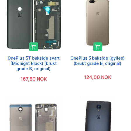


OnePlus 5T bakside svart
OnePlus 5 bakside (gyllen)
(Midnight Black) (brukt
(brukt grade B, original)
grade B, original)
124,00 NOK
167,60 NOK