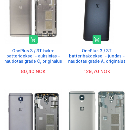


OnePlus 3 / 3T bakre
OnePlus 3 / 3T
batterideksel - auksinias -
batteribakdeksel - juodas -
naudotas grade C, originalus
naudotas grade A, originalus
80,40 NOK
129,70 NOK