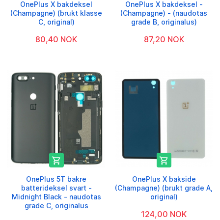
OnePlus X bakdeksel
OnePlus X bakdeksel -
(Champagne) (brukt klasse
(Champagne) - (naudotas
C, original)
grade B, originalus)
80,40 NOK
87,20 NOK


OnePlus 5T bakre
OnePlus X bakside
batterideksel svart -
(Champagne) (brukt grade A,
Midnight Black - naudotas
original)
grade C, originalus
124,00 NOK