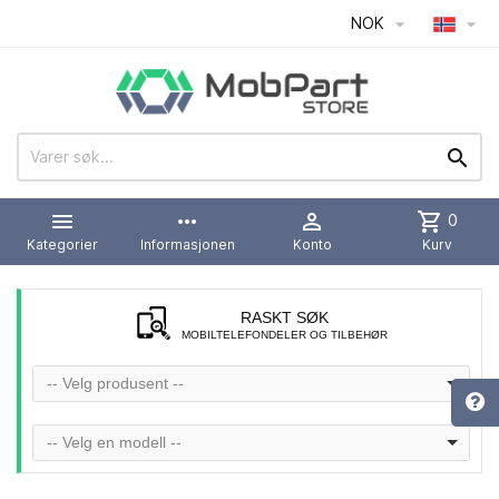
NOK




more_horiz

shopping_cart
0
Kategorier
Informasjonen
Konto
Kurv
RASKT SØK
MOBILTELEFONDELER OG TILBEHØR
-- Velg produsent --
-- Velg en modell --