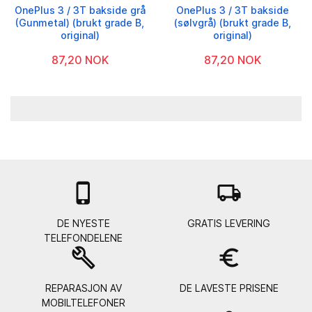
OnePlus 3 / 3T bakside grå
OnePlus 3 / 3T bakside
(Gunmetal) (brukt grade B,
(sølvgrå) (brukt grade B,
original)
original)
87,20 NOK
87,20 NOK

local_shipping
DE NYESTE
GRATIS LEVERING
TELEFONDELENE
build
euro_symbol
REPARASJON AV
DE LAVESTE PRISENE
MOBILTELEFONER