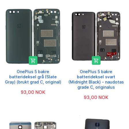


OnePlus 5 bakre
OnePlus 5 bakre
batterideksel grå (Slate
batterideksel svart
Gray) (brukt grad C, original)
(Midnight Black) - naudotas
grade C, originalus
93,00 NOK
93,00 NOK