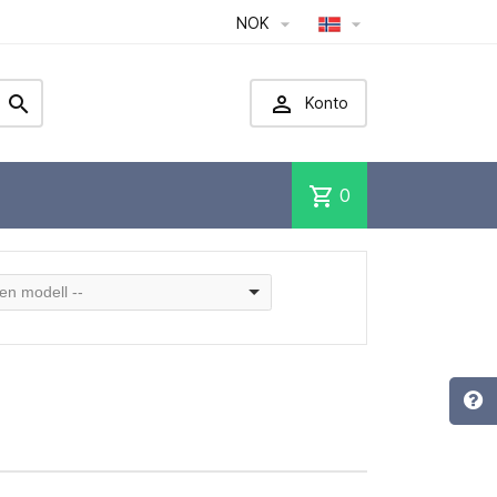
NOK




Konto
shopping_cart
0
 en modell --