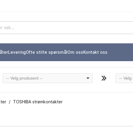
åter
Levering
Ofte stilte spørsmål
Om oss
Kontakt oss
-- Velg produsent --
-- Velg
ter
TOSHIBA strømkontakter