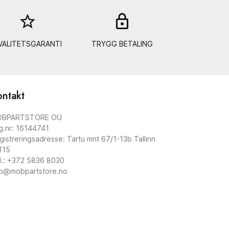
star_border
lock_out
VALITETSGARANTI
TRYGG BETALING
ontakt
BPARTSTORE OÜ
g.nr: 16144741
gistreringsadresse: Tartu mnt 67/1-13b Tallinn
115
l.: +372 5836 8030
fo@mobpartstore.no