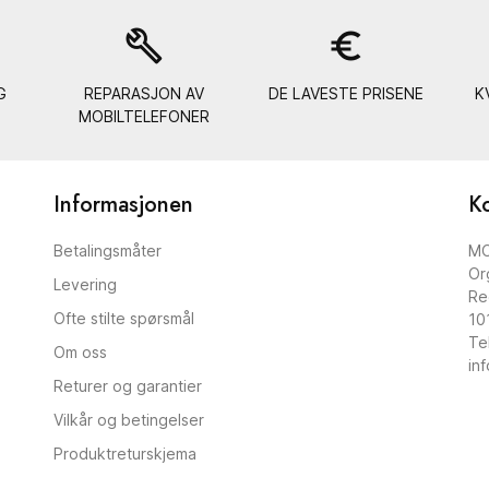
build
euro_symbol
G
REPARASJON AV
DE LAVESTE PRISENE
K
MOBILTELEFONER
Informasjonen
K
Betalingsmåter
MO
Or
Levering
Re
Ofte stilte spørsmål
10
Te
Om oss
in
Returer og garantier
Vilkår og betingelser
Produktreturskjema