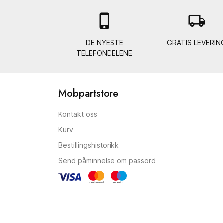

local_shipping
DE NYESTE
GRATIS LEVERIN
TELEFONDELENE
Mobpartstore
Kontakt oss
Kurv
Bestillingshistorikk
Send påminnelse om passord