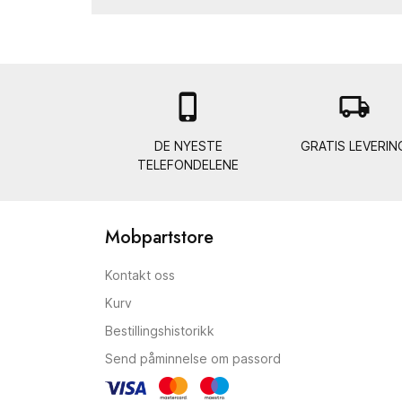

local_shipping
DE NYESTE
GRATIS LEVERIN
TELEFONDELENE
Mobpartstore
Kontakt oss
Kurv
Bestillingshistorikk
Send påminnelse om passord