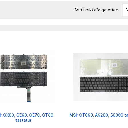
N
Sett i rekkefølge etter:
I: GX60, GE60, GE70, GT60
MSI: GT660, A6200, S6000 ta
tastatur