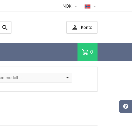
NOK




Konto
shopping_cart
0
 en modell --