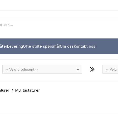
åter
Levering
Ofte stilte spørsmål
Om oss
Kontakt oss
-- Velg produsent --
-- Velg
aturer
MSI tastaturer