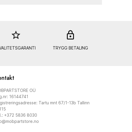
star_border
lock_out
VALITETSGARANTI
TRYGG BETALING
ontakt
BPARTSTORE OÜ
g.nr: 16144741
gistreringsadresse: Tartu mnt 67/1-13b Tallinn
115
l.: +372 5836 8030
fo@mobpartstore.no