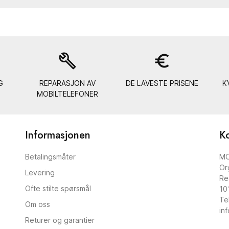
build
euro_symbol
G
REPARASJON AV
DE LAVESTE PRISENE
K
MOBILTELEFONER
Informasjonen
K
Betalingsmåter
MO
Or
Levering
Re
Ofte stilte spørsmål
10
Te
Om oss
in
Returer og garantier