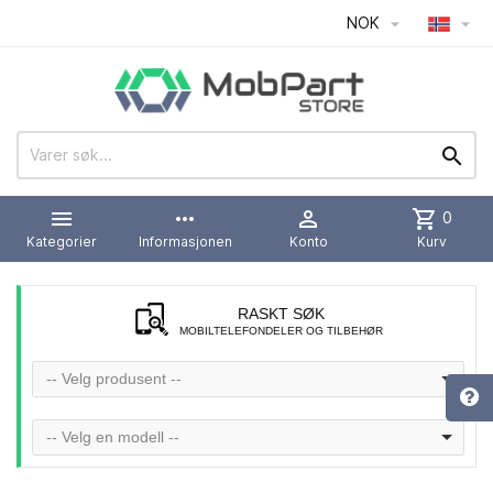
NOK




more_horiz

shopping_cart
0
Kategorier
Informasjonen
Konto
Kurv
RASKT SØK
MOBILTELEFONDELER OG TILBEHØR
-- Velg produsent --
-- Velg en modell --