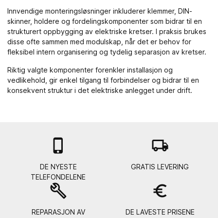
Innvendige monteringsløsninger inkluderer klemmer, DIN-
skinner, holdere og fordelingskomponenter som bidrar til en
strukturert oppbygging av elektriske kretser. I praksis brukes
disse ofte sammen med
modulskap
, når det er behov for
fleksibel intern organisering og tydelig separasjon av kretser.
Riktig valgte komponenter forenkler installasjon og
vedlikehold, gir enkel tilgang til forbindelser og bidrar til en
konsekvent struktur i det elektriske anlegget under drift.

local_shipping
DE NYESTE
GRATIS LEVERING
TELEFONDELENE
build
euro_symbol
REPARASJON AV
DE LAVESTE PRISENE