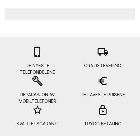

local_shipping
DE NYESTE
GRATIS LEVERING
TELEFONDELENE
build
euro_symbol
REPARASJON AV
DE LAVESTE PRISENE
MOBILTELEFONER
star_border
lock_
KVALITETSGARANTI
TRYGG BETALING