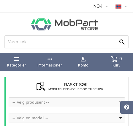
NOK




more_horiz

shopping_cart
0
Kategorier
Informasjonen
Konto
Kurv
RASKT SØK
MOBILTELEFONDELER OG TILBEHØR
-- Velg produsent --
-- Velg en modell --