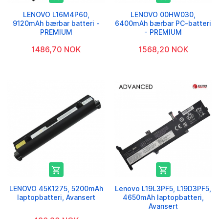
LENOVO L16M4P60,
LENOVO 00HW030,
9120mAh bærbar batteri -
6400mAh bærbar PC-batteri
PREMIUM
- PREMIUM
1486,70 NOK
1568,20 NOK


LENOVO 45K1275, 5200mAh
Lenovo L19L3PF5, L19D3PF5,
laptopbatteri, Avansert
4650mAh laptopbatteri,
Avansert