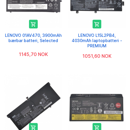


LENOVO 01AV470, 3900mAh
LENOVO L15L2PB4,
bærbar batteri, Selected
4030mAh laptopbatteri -
PREMIUM
1145,70 NOK
1051,60 NOK

