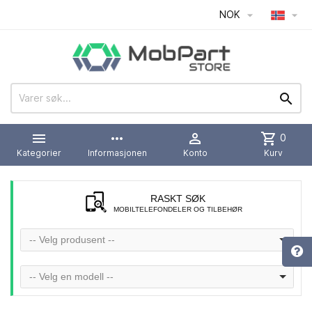
NOK




more_horiz

shopping_cart
0
Kategorier
Informasjonen
Konto
Kurv
RASKT SØK
MOBILTELEFONDELER OG TILBEHØR
-- Velg produsent --
-- Velg en modell --