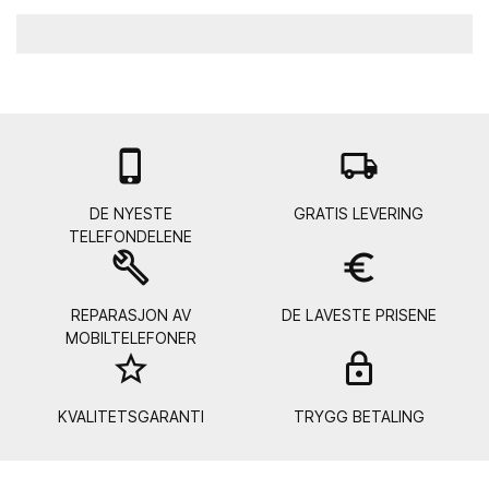

local_shipping
DE NYESTE
GRATIS LEVERING
TELEFONDELENE
build
euro_symbol
REPARASJON AV
DE LAVESTE PRISENE
MOBILTELEFONER
star_border
lock_
KVALITETSGARANTI
TRYGG BETALING