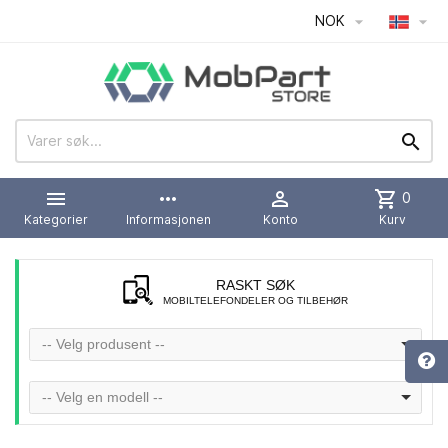
NOK




more_horiz

shopping_cart
0
Kategorier
Informasjonen
Konto
Kurv
RASKT SØK
MOBILTELEFONDELER OG TILBEHØR
-- Velg produsent --
-- Velg en modell --