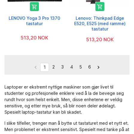


LENOVO Yoga 3 Pro 1370
Lenovo: Thinkpad Edge
tastatur
E520, E525 (med ramme)
tastatur
513,20 NOK
513,20 NOK
2
3
4
5
6


1
Laptoper er ekstremt nyttige maskiner som gjør livet til
studenter og profesjonelle enklere ved å la de bevege seg
rundt hvor som helst enkelt. Men, disse enhetene er veldig
sensitive, og etter mye bruk, så blir noen deler ødelagt.
Spesielt laptop-tastatur kan bli skadet.
I slike tilfeller, trenger man å bytte ut tastaturet med et nytt et.
Men problemet er ekstremt sensitivt. Spesielt med tanke på at