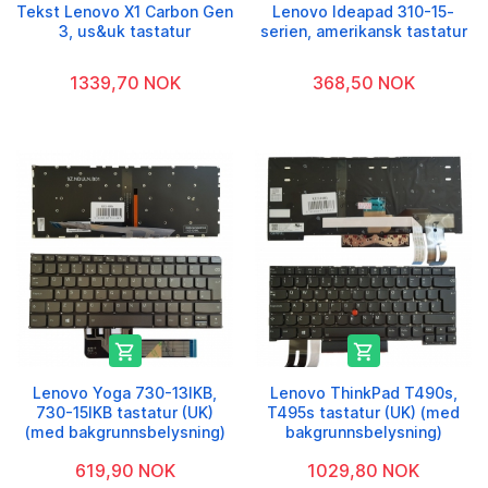
Tekst Lenovo X1 Carbon Gen
Lenovo Ideapad 310-15-
3, us&uk tastatur
serien, amerikansk tastatur
1339,70 NOK
368,50 NOK


Lenovo Yoga 730-13IKB,
Lenovo ThinkPad T490s,
730-15IKB tastatur (UK)
T495s tastatur (UK) (med
(med bakgrunnsbelysning)
bakgrunnsbelysning)
619,90 NOK
1029,80 NOK