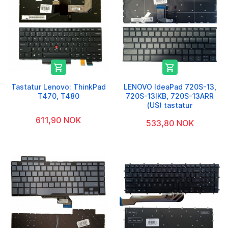


Tastatur Lenovo: ThinkPad
LENOVO IdeaPad 720S-13,
T470, T480
720S-13IKB, 720S-13ARR
(US) tastatur
611,90 NOK
533,80 NOK