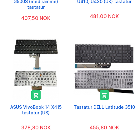
G500S (med ramme)
U410, U430 (UK) tastatur
tastatur
481,00 NOK
407,50 NOK


ASUS VivoBook 14 X415
Tastatur DELL Latitude 3510
tastatur (US)
378,80 NOK
455,80 NOK