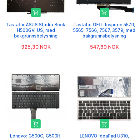


Tastatur ASUS Studio Book
Tastatur DELL Inspiron 5570,
H500GV, US, med
5565, 7566, 7567, 3579, med
bakgrunnsbelysning
bakgrunnsbelysning
925,30 NOK
547,60 NOK


Lenovo: G500C, G500H,
LENOVO IdeaPad U310,