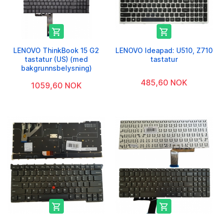


LENOVO ThinkBook 15 G2
LENOVO Ideapad: U510, Z710
tastatur (US) (med
tastatur
bakgrunnsbelysning)
485,60 NOK
1059,60 NOK

