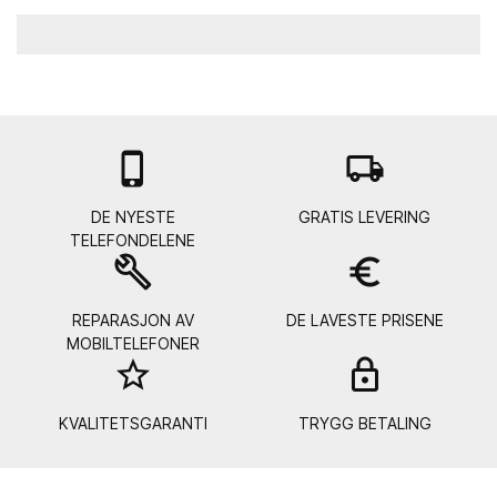

local_shipping
DE NYESTE
GRATIS LEVERING
TELEFONDELENE
build
euro_symbol
REPARASJON AV
DE LAVESTE PRISENE
MOBILTELEFONER
star_border
lock_
KVALITETSGARANTI
TRYGG BETALING