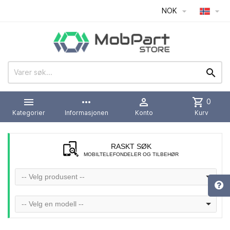
NOK




more_horiz

shopping_cart
0
Kategorier
Informasjonen
Konto
Kurv
RASKT SØK
MOBILTELEFONDELER OG TILBEHØR
-- Velg produsent --
-- Velg en modell --