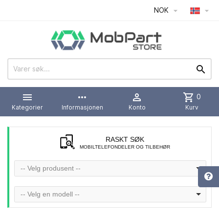
NOK




more_horiz

shopping_cart
0
Kategorier
Informasjonen
Konto
Kurv
RASKT SØK
MOBILTELEFONDELER OG TILBEHØR
-- Velg produsent --
-- Velg en modell --