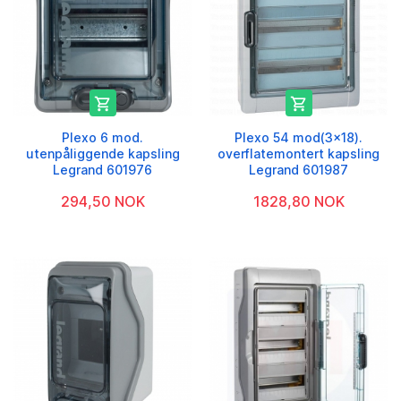


Plexo 6 mod.
Plexo 54 mod(3x18).
utenpåliggende kapsling
overflatemontert kapsling
Legrand 601976
Legrand 601987
294,50 NOK
1828,80 NOK