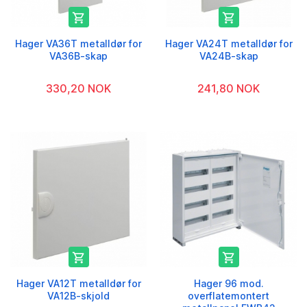


Hager VA36T metalldør for
Hager VA24T metalldør for
VA36B-skap
VA24B-skap
330,20 NOK
241,80 NOK


Hager VA12T metalldør for
Hager 96 mod.
VA12B-skjold
overflatemontert