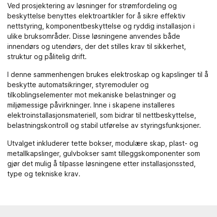
Ved prosjektering av løsninger for strømfordeling og
beskyttelse benyttes
elektroartikler
for å sikre effektiv
nettstyring, komponentbeskyttelse og ryddig installasjon i
ulike bruksområder. Disse løsningene anvendes både
innendørs og utendørs, der det stilles krav til sikkerhet,
struktur og pålitelig drift.
I denne sammenhengen brukes elektroskap og kapslinger til å
beskytte automatsikringer, styremoduler og
tilkoblingselementer mot mekaniske belastninger og
miljømessige påvirkninger. Inne i skapene installeres
elektroinstallasjonsmateriell
, som bidrar til nettbeskyttelse,
belastningskontroll og stabil utførelse av styringsfunksjoner.
Utvalget inkluderer tette bokser, modulære skap, plast- og
metallkapslinger, gulvbokser samt tilleggskomponenter som
gjør det mulig å tilpasse løsningene etter installasjonssted,
type og tekniske krav.