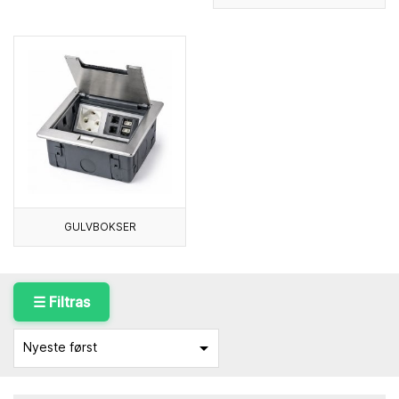
GULVBOKSER
☰ Filtras

Nyeste først