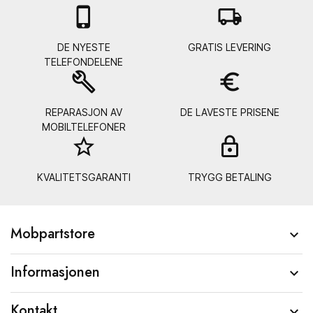

local_shipping
DE NYESTE
GRATIS LEVERING
TELEFONDELENE
build
euro_symbol
REPARASJON AV
DE LAVESTE PRISENE
MOBILTELEFONER
star_border
lock_
KVALITETSGARANTI
TRYGG BETALING
Mobpartstore

Informasjonen

Kontakt
