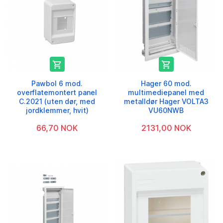


Pawbol 6 mod.
Hager 60 mod.
overflatemontert panel
multimediepanel med
C.2021 (uten dør, med
metalldør Hager VOLTA3
jordklemmer, hvit)
VU60NWB
66,70 NOK
2131,00 NOK