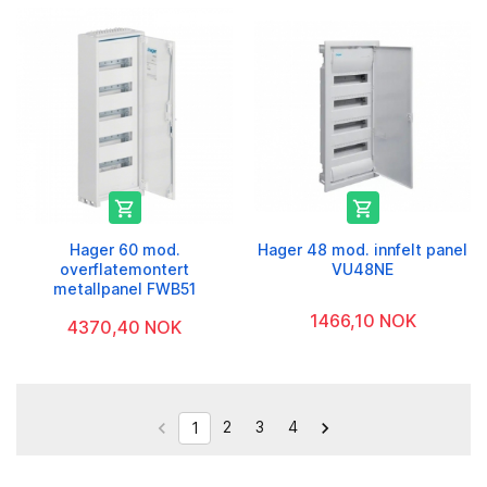


Hager 60 mod.
Hager 48 mod. innfelt panel
overflatemontert
VU48NE
metallpanel FWB51
1466,10 NOK
4370,40 NOK
2
3
4


1