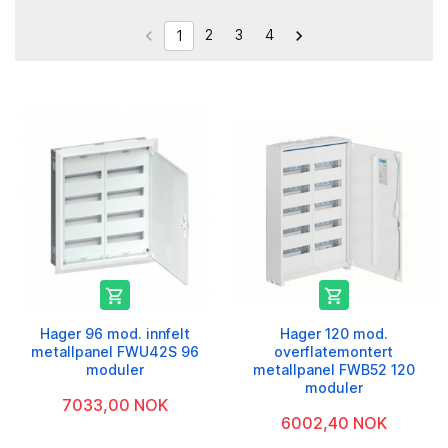
2
3
4


1


Hager 96 mod. innfelt
Hager 120 mod.
metallpanel FWU42S 96
overflatemontert
moduler
metallpanel FWB52 120
moduler
7033,00 NOK
6002,40 NOK