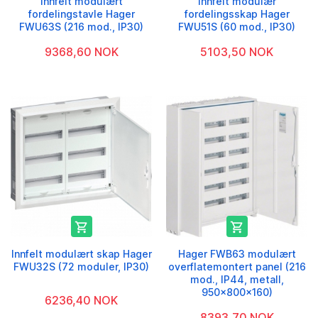
Innfelt modulært
Innfelt modulær
fordelingstavle Hager
fordelingsskap Hager
FWU63S (216 mod., IP30)
FWU51S (60 mod., IP30)
9368,60 NOK
5103,50 NOK


Innfelt modulært skap Hager
Hager FWB63 modulært
FWU32S (72 moduler, IP30)
overflatemontert panel (216
mod., IP44, metall,
950x800x160)
6236,40 NOK
8393,70 NOK