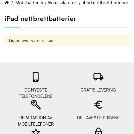
Mobilbatterier / Akkumulatorer
iPad nettbrettbatterier
iPad nettbrettbatterier
Listen over varer er tom

local_shipping
DE NYESTE
GRATIS LEVERING
TELEFONDELENE
build
euro_symbol
REPARASJON AV
DE LAVESTE PRISENE
MOBILTELEFONER
star_border
lock_