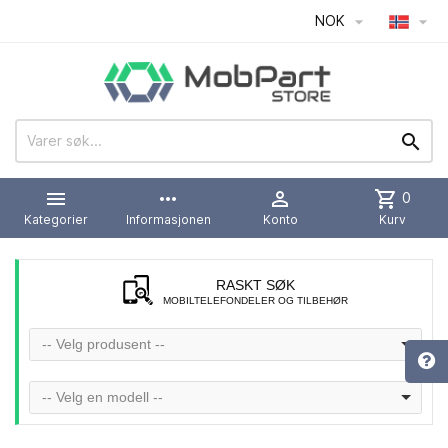
NOK




more_horiz

shopping_cart
0
Kategorier
Informasjonen
Konto
Kurv
RASKT SØK
MOBILTELEFONDELER OG TILBEHØR
-- Velg produsent --
-- Velg en modell --