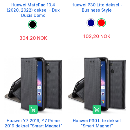
Huawei MatePad 10.4
Huawei P30 Lite deksel -
(2020, 2022) deksel - Dux
Business Style
Ducis Domo
102,20 NOK
304,20 NOK


Huawei Y7 2019, Y7 Prime
Huawei P30 Lite deksel
2019 deksel "Smart Magnet"
"Smart Magnet"