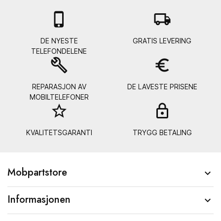

local_shipping
DE NYESTE
GRATIS LEVERING
TELEFONDELENE
build
euro_symbol
REPARASJON AV
DE LAVESTE PRISENE
MOBILTELEFONER
star_border
lock_
KVALITETSGARANTI
TRYGG BETALING
Mobpartstore

Informasjonen
