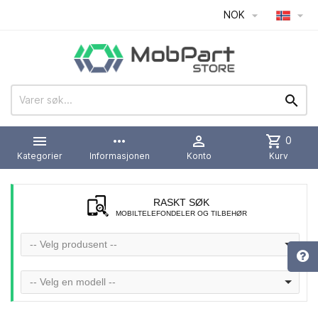
NOK




more_horiz

shopping_cart
0
Kategorier
Informasjonen
Konto
Kurv
RASKT SØK
MOBILTELEFONDELER OG TILBEHØR
-- Velg produsent --
-- Velg en modell --