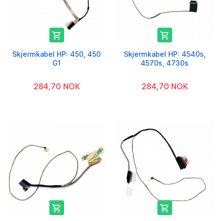


Skjermkabel HP: 450, 450
Skjermkabel HP: 4540s,
G1
4570s, 4730s
284,70 NOK
284,70 NOK

