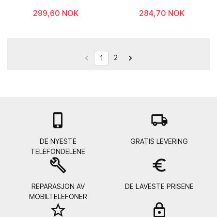
299,60 NOK
284,70 NOK
2


1

local_shipping
DE NYESTE
GRATIS LEVERING
TELEFONDELENE
build
euro_symbol
REPARASJON AV
DE LAVESTE PRISENE
MOBILTELEFONER
star_border
lock_