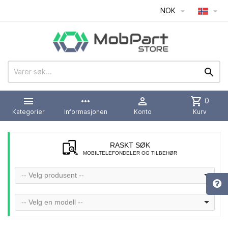
NOK




more_horiz

shopping_cart
0
Kategorier
Informasjonen
Konto
Kurv
RASKT SØK
MOBILTELEFONDELER OG TILBEHØR
-- Velg produsent --
-- Velg en modell --