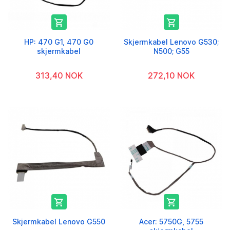


HP: 470 G1, 470 G0
Skjermkabel Lenovo G530;
skjermkabel
N500; G55
313,40 NOK
272,10 NOK


Skjermkabel Lenovo G550
Acer: 5750G, 5755