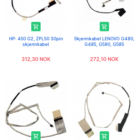


HP: 450 G2, ZPL50 30pin
Skjermkabel LENOVO G480,
skjermkabel
G485, G580, G585
312,30 NOK
272,10 NOK

