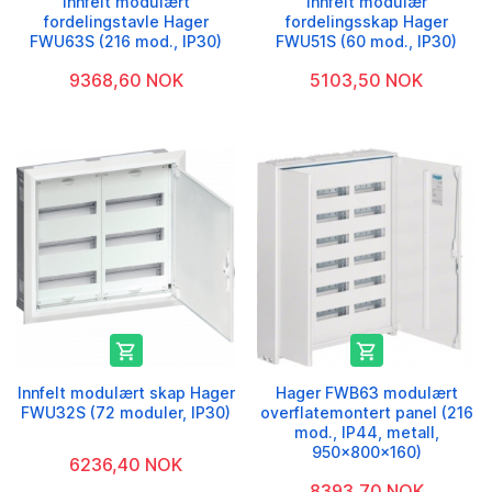
Innfelt modulært
Innfelt modulær
fordelingstavle Hager
fordelingsskap Hager
FWU63S (216 mod., IP30)
FWU51S (60 mod., IP30)
9368,60 NOK
5103,50 NOK


Innfelt modulært skap Hager
Hager FWB63 modulært
FWU32S (72 moduler, IP30)
overflatemontert panel (216
mod., IP44, metall,
950x800x160)
6236,40 NOK
8393,70 NOK