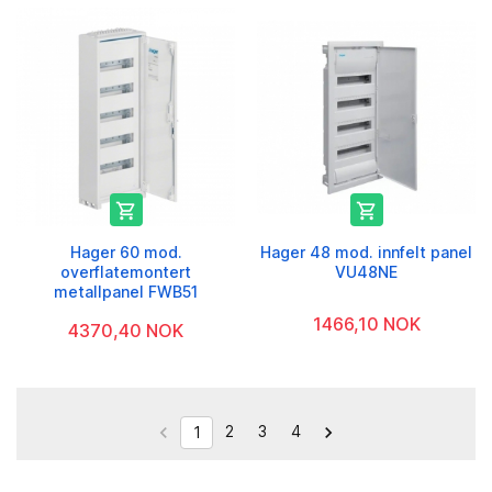


Hager 60 mod.
Hager 48 mod. innfelt panel
overflatemontert
VU48NE
metallpanel FWB51
1466,10 NOK
4370,40 NOK
2
3
4


1