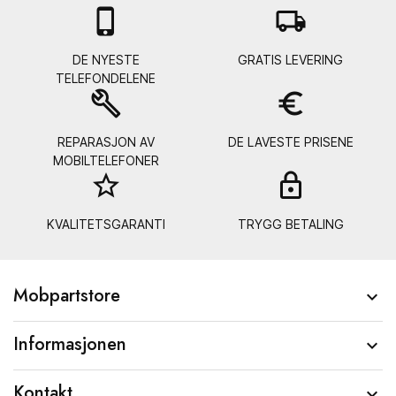

local_shipping
DE NYESTE
GRATIS LEVERING
TELEFONDELENE
build
euro_symbol
REPARASJON AV
DE LAVESTE PRISENE
MOBILTELEFONER
star_border
lock_
KVALITETSGARANTI
TRYGG BETALING
Mobpartstore

Informasjonen

Kontakt
