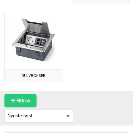
GULVBOKSER
☰ Filtras

Nyeste først