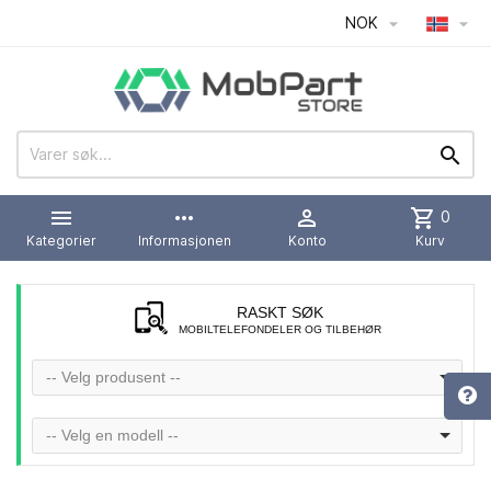
NOK




more_horiz

shopping_cart
0
Kategorier
Informasjonen
Konto
Kurv
RASKT SØK
MOBILTELEFONDELER OG TILBEHØR
-- Velg produsent --
-- Velg en modell --