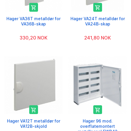


Hager VA36T metalldør for
Hager VA24T metalldør for
VA36B-skap
VA24B-skap
330,20 NOK
241,80 NOK


Hager VA12T metalldør for
Hager 96 mod.
VA12B-skjold
overflatemontert