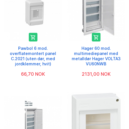


Pawbol 6 mod.
Hager 60 mod.
overflatemontert panel
multimediepanel med
C.2021 (uten dør, med
metalldør Hager VOLTA3
jordklemmer, hvit)
VU60NWB
66,70 NOK
2131,00 NOK