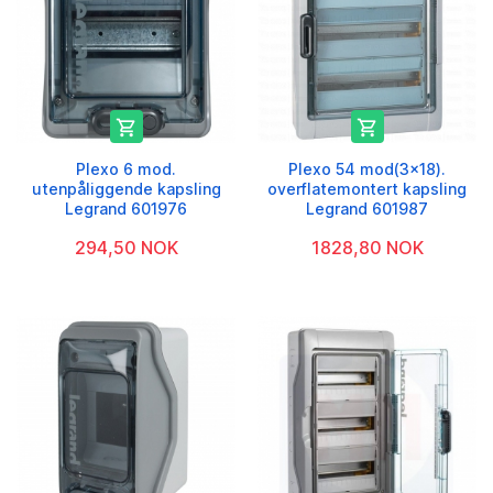


Plexo 6 mod.
Plexo 54 mod(3x18).
utenpåliggende kapsling
overflatemontert kapsling
Legrand 601976
Legrand 601987
294,50 NOK
1828,80 NOK