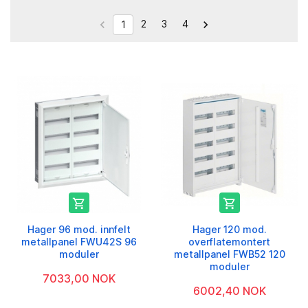
2
3
4


1


Hager 96 mod. innfelt
Hager 120 mod.
metallpanel FWU42S 96
overflatemontert
moduler
metallpanel FWB52 120
moduler
7033,00 NOK
6002,40 NOK