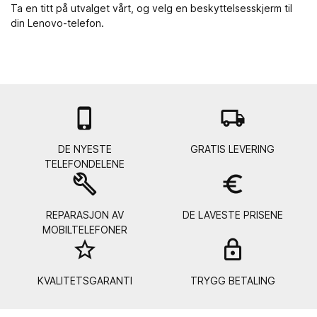
Ta en titt på utvalget vårt, og velg en beskyttelsesskjerm til
din Lenovo-telefon.

local_shipping
DE NYESTE
GRATIS LEVERING
TELEFONDELENE
build
euro_symbol
REPARASJON AV
DE LAVESTE PRISENE
MOBILTELEFONER
star_border
lock_
KVALITETSGARANTI
TRYGG BETALING