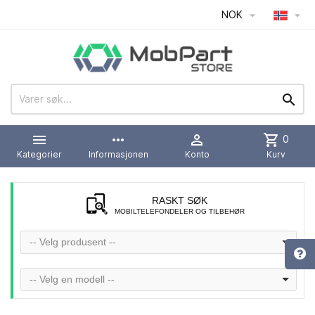
NOK




more_horiz

shopping_cart
0
Kategorier
Informasjonen
Konto
Kurv
RASKT SØK
MOBILTELEFONDELER OG TILBEHØR
-- Velg produsent --
-- Velg en modell --