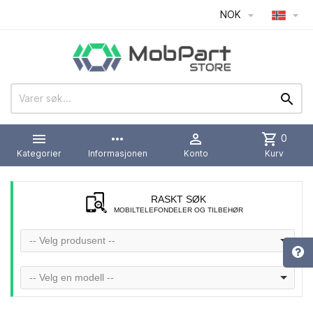
NOK




more_horiz

shopping_cart
0
Kategorier
Informasjonen
Konto
Kurv
RASKT SØK
MOBILTELEFONDELER OG TILBEHØR
-- Velg produsent --
-- Velg en modell --