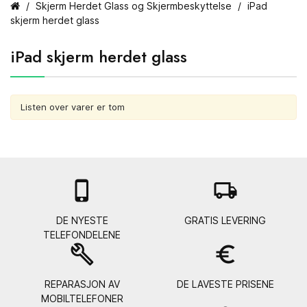
Skjerm Herdet Glass og Skjermbeskyttelse
iPad
skjerm herdet glass
iPad skjerm herdet glass
Listen over varer er tom

local_shipping
DE NYESTE
GRATIS LEVERING
TELEFONDELENE
build
euro_symbol
REPARASJON AV
DE LAVESTE PRISENE
MOBILTELEFONER